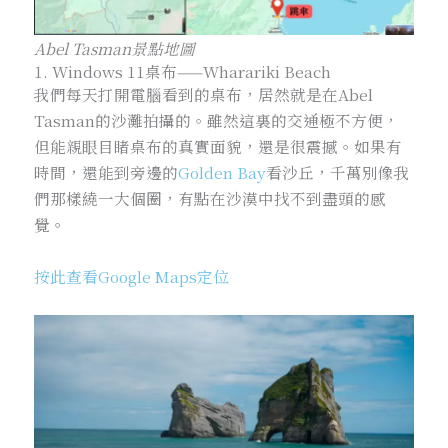
Abel Tasman景點地圖
1. Windows 11桌布——Wharariki Beach
我們每天打開電腦看到的桌布，居然就是在Abel
Tasman的沙灘拍攝的。雖然這裏的交通極不方便，
但能親眼目睹桌布的真實面貌，還是很震撼。如果有
時間，還能到旁邊的
Golden Bay
看沙丘，千萬別像我
們那樣繞一大個圈，有點在沙漠中找不到盡頭的感
覺。
按此查看Google Maps定位