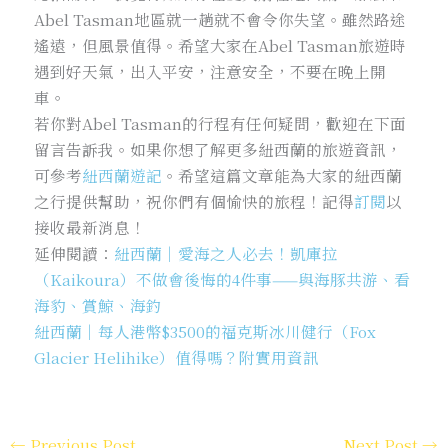
Abel Tasman地區就一趟就不會令你失望。雖然路途
遙遠，但風景值得。希望大家在Abel Tasman旅遊時
遇到好天氣，出入平安，注意安全，不要在晚上開
車。
若你對Abel Tasman的行程有任何疑問，歡迎在下面
留言告訴我。如果你想了解更多紐西蘭的旅遊資訊，
可參考
紐西蘭遊記
。希望這篇文章能為大家的紐西蘭
之行提供幫助，祝你們有個愉快的旅程！記得
訂閱
以
接收最新消息！
延伸閱讀：
紐西蘭｜愛海之人必去！凱庫拉
（Kaikoura）不做會後悔的4件事——與海豚共游、看
海豹、賞鯨、海釣
紐西蘭｜每人港幣$3500的福克斯冰川健行（Fox
Glacier Helihike）值得嗎？附實用資訊
←
Previous Post
Next Post
→