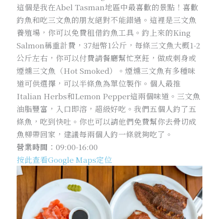
這個是我在Abel Tasman地區中最喜歡的景點！喜歡
釣魚和吃三文魚的朋友絕對不能錯過。這裡是三文魚
養殖場，你可以免費租借釣魚工具。釣上來的King
Salmon稱重計費，37紐幣1公斤，每條三文魚大概1-2
公斤左右，你可以付費請餐廳幫忙烹飪，做成刺身或
煙燻三文魚（Hot Smoked）。煙燻三文魚有多種味
道可供選擇，可以半條魚為單位製作。個人最推
Italian Herbs和Lemon Pepper這兩個味道。三文魚
油脂豐富，入口即溶，超級好吃。我們五個人釣了五
條魚，吃到快吐。你也可以請他們免費幫你去骨切成
魚柳帶回家，建議每兩個人釣一條就夠吃了。
營業時間
：09:00-16:00
按此查看Google Maps定位