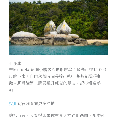
4. 跳傘
在Motueka這個小鎮居然也能跳傘！最高可從15,000
尺跳下來，自由落體時間長達60秒，想想都覺得刺
激。想體驗腎上腺素飆升感覺的朋友，記得報名參
加！
按此
到官網查看更多詳情
總括而言，我覺得如果你在夏天前往紐西蘭，那麼來