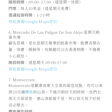
開放時間
：09:00–17:00（逢星期一休館）
門票
：每人10美金（逢星期天免費）
建議逗留時間
：1-2小時
按此查看Google Maps定位
6. Mercado De Las Pulgas De San Alejo 星期天跳
蚤市場
顧名思義，是在星期天營業的跳蚤市場，販賣各類古
董、珠寶、服飾等。有興趣可以去湊湊熱鬧，不過要
小心錢包。
開放時間
：
逢星期天 09:00-17:00
按此查看Google Maps定位
7. Monserrate
Monserrate是觀賞波哥大全景的最佳地點，你可以乘
搭20分鐘
纜車
到山頂。不過只限好天的時候，我們去
那天天氣很差，連山頂都看不見，所以若天氣不好就
沒必要去。
纜車運作時間
：