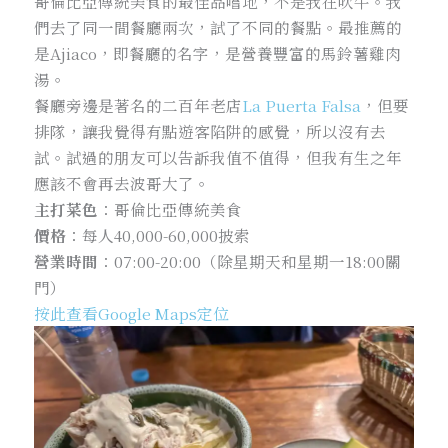
哥倫比亞傳統美食的最佳品嚐地，不是我在吹牛。我
們去了同一間餐廳兩次，試了不同的餐點。最推薦的
是Ajiaco，即餐廳的名字，是營養豐富的馬鈴薯雞肉
湯。
餐廳旁邊是著名的二百年老店
La Puerta Falsa
，但要
排隊，讓我覺得有點遊客陷阱的感覺，所以沒有去
試。試過的朋友可以告訴我值不值得，但我有生之年
應該不會再去波哥大了。
主打菜色
：哥倫比亞傳統美食
價格
：每人40,000-60,000披索
營業時間
：07:00-20:00（除星期天和星期一18:00關
門）
按此查看Google Maps定位