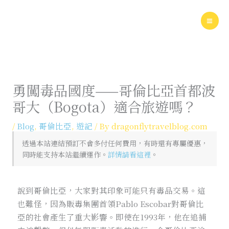
Skip
to
content
勇闖毒品國度——哥倫比亞首都波
哥大（Bogota）適合旅遊嗎？
/
Blog
,
哥倫比亞
,
遊記
/ By
dragonflytravelblog.com
透過本站連結預訂不會多付任何費用，有時還有專屬優惠，
同時能支持本站繼續運作。
詳情請看這裡
。
說到哥倫比亞，大家對其印象可能只有毒品交易。這
也難怪，因為販毒集團首領Pablo Escobar對哥倫比
亞的社會產生了重大影響。即使在1993年，他在追捕