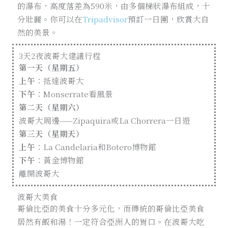
的瀑布，高度落差為590米，由多個梯狀瀑布組成，十
分壯麗。你可以在
Tripadvisor
預訂一日團，欣賞大自
然的美景。
3天2夜波哥大建議行程
第一天（星期五）
上午
：抵達波哥大
下午
：Monserrate看風景
第二天（星期六）
波哥大周邊——Zipaquira或La Chorrera一日遊
第三天（星期天）
上午
：La Candelaria和Botero博物館
下午
：黃金博物館
離開波哥大
波哥大美食
哥倫比亞的美食十分多元化，而傳統的哥倫比亞美食
居然有飯和湯！一定符合亞洲人的胃口。在波哥大吃