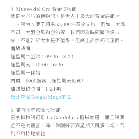
4. Museo del Oro 黃金博物館
波哥大必訪的博物館，是世界上最大的黃金展館之
一。館內收藏了超過55,000件黃金文物，例如：太陽
祭司、大型金馬和金飾等。我們因為時間關係沒去
成，不能告訴大家是否值得，但網上評價都很正面。
開放時間
：
逢星期二至六：09:00–18:00
逢星期天：10:00–16:00
逢星期一休館
門票
：5000披索（逢星期天免費）
建議逗留時間
：1-2小時
按此查看Google Maps定位
5. 哥倫比亞國家博物館
國家博物館距離 La Candelaria區域較遠，而且館藏
並不是太豐富，除非你剛好要到星期天跳蚤市場，否
則不用特地前往。