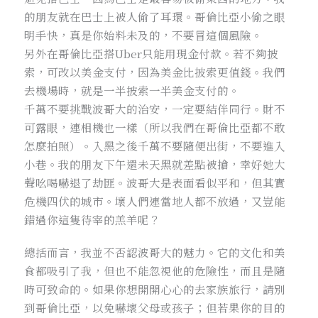
的朋友就在巴士上被人偷了耳環。哥倫比亞小偷之眼
明手快，真是你始料未及的，不要冒這個風險。
另外在哥倫比亞搭Uber只能用現金付款。若不夠披
索，可改以美金支付，因為美金比披索更值錢。我們
去機場時，就是一半披索一半美金支付的。
千萬不要挑戰波哥大的治安，一定要結伴同行。財不
可露眼，連相機也一樣（所以我們在哥倫比亞都不敢
怎麼拍照）。入黑之後千萬不要隨便出街，不要進入
小巷。我的朋友下午還未天黑就差點被搶，幸好她大
聲吆喝嚇退了劫匪。波哥大是表面看似平和，但其實
危機四伏的城市。壞人們連當地人都不放過，又豈能
錯過你這隻待宰的羔羊呢？
總括而言，我並不否認波哥大的魅力。它的文化和美
食都吸引了我，但也不能忽視他的危險性，而且是隨
時可致命的。如果你想開開心心的去家族旅行，請別
到哥倫比亞，以免嚇壞父母或孩子；但若果你的目的