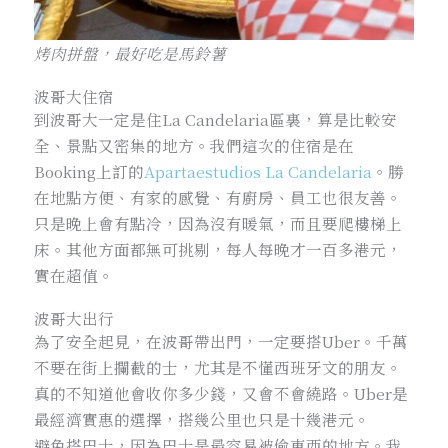
烤肉拼盤，最好吃是馬鈴薯
波哥大住宿
到波哥大一定是住La Candelaria區裏，算是比較安
全、景點又密集的地方。我們這次的住宿是在
Booking上訂的
Apartaestudios La Candelaria
。勝
在地點方便、有家的感覺、有廚房、員工也很友善。
只是晚上會有點冷，因為沒有暖氣，而且要爬樓梯上
床。其他方面都無可挑剔，每人每晚才一百多港元，
實在超值。
波哥大出行
為了安全起見，在波哥帶出門，一定要搭Uber。千萬
不要在街上攔截的士，尤其是不懂西班牙文的朋友。
真的不知道他會收你多少錢，又會不會繞路。Uber是
最經濟實惠的選擇，搭幾公里也只是十幾港元。
避免搭巴士，因為巴士是最容易被偷東西的地方。我