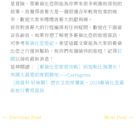
是冒險，那哥倫比亞則能為你帶來很多刺激和深刻的
故事。我覺得波哥大是一個很適合年輕背包客的城
市，歡迎大家來嚐嚐波哥大的甜與辣。
若你對波哥大的行程編排有任何疑問，歡迎在下面留
言告訴我。如果你想了解更多哥倫比亞的旅遊資訊，
可參考
哥倫比亞遊記
。希望這篇文章能為大家的哥倫
比亞之行提供幫助，祝你們有個愉快的旅程！記得
訂
閱
以接收最新消息！
延伸閱讀：
［哥倫比亞旅遊攻略］到加勒比海潛水！
美國人最愛的度假勝地——Cartagena
［純資料 好無聊］想去又怕受傷害－2024哥倫比亞最
新旅行實用資訊
←
Previous Post
Next Post
→