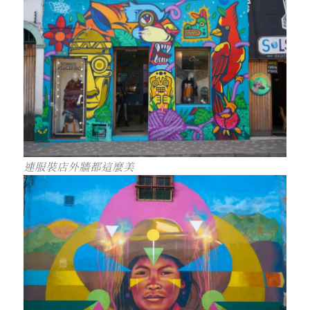
連服裝店外牆都這麼美