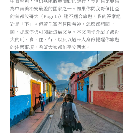
中被擊斃，但仍無阻販毒活動的進行，令哥倫比亞淪
為中南美治安最差的國家之一。如果你問我哥倫比亞
的首都波哥大（Bogota）適不適合旅遊，我的答案絕
對是「不」。但若你富有冒險精神，怎麼都想闖一
闖，那麼你仍可閱讀這篇文章。本文向你介紹了波哥
大的玩、食、住、行，以及以過來人身份提醒你旅遊
的注意事項，希望大家都能平安回家。