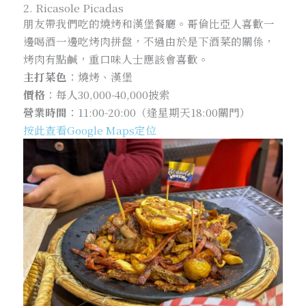
2. Ricasole Picadas
朋友帶我們吃的燒烤和漢堡餐廳。哥倫比亞人喜歡一
邊喝酒一邊吃烤肉拼盤，不過由於是下酒菜的關係，
烤肉有點鹹，重口味人士應該會喜歡。
主打菜色
：燒烤、漢堡
價格
：每人30,000-40,000披索
營業時間
：11:00-20:00（逢星期天18:00關門）
按此查看Google Maps定位