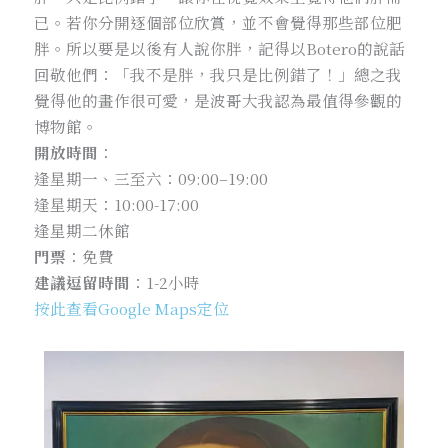
已。若你分開逐個部位欣賞，並不會覺得那些部位肥
胖。所以要是以後有人說你胖，記得以Botero的說話
回敬他們：「我不是胖，我只是比例錯了！」總之我
覺得他的畫作很可愛，是波哥大我認為最值得參觀的
博物館。
開放時間
：
逢星期一、三至六：09:00–19:00
逢星期天：10:00-17:00
逢星期二休館
門票
：免費
建議逗留時間
：1-2小時
按此查看Google Maps定位