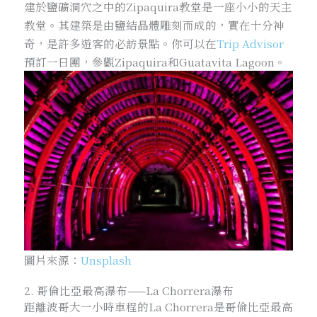
建於鹽礦洞穴之中的Zipaquira教堂是一座小小的天主
教堂。其建築是由鹽結晶體雕刻而成的，實在十分神
奇，是許多遊客的必訪景點。你可以在
Trip Advisor
預訂一日團，參觀Zipaquira和Guatavita Lagoon。
圖片來源：
Unsplash
2. 哥倫比亞最高瀑布——La Chorrera瀑布
距離波哥大一小時車程的La Chorrera是哥倫比亞最高