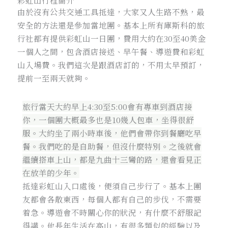
彩虹山行程簡介
由於沒有公共交通工具抵達，大家又人生路不熟，最
安全的方法還是參加當地團。基本上所有庫斯科的旅
行社都有提供彩虹山一日團，費用大約在30至40美金
一個人之間，包含酒店接送、早午餐、導遊費和彩虹
山入場費。我們這次是跟酒店訂的，不用太早預訂，
提前一至兩天就夠。
旅行當天大約早上4:30至5:00會有專車到酒店接
你，一個團大概最多也是10幾人包車，坐得很舒
服。大約坐了兩小時車後，他們會帶你到餐廳吃早
餐。我們吃的是自助餐，但沒什麼特別。之後就會
繼續搭車上山，都是九曲十三彎的路，還會看見正
在放羊的少年。
抵達彩虹山入口處後，便須自己步行了。基本上團
友都會各散東西，每個人都有自己的步伐，不需要
着急。導遊會不時關心你的狀況，有什麼不舒服記
得講。他長年生活在高山，有很多類似的經驗以及