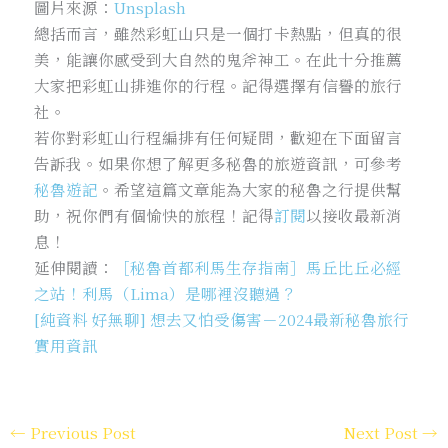
圖片來源：
Unsplash
總括而言，雖然彩虹山只是一個打卡熱點，但真的很
美，能讓你感受到大自然的鬼斧神工。在此十分推薦
大家把彩虹山排進你的行程。記得選擇有信譽的旅行
社。
若你對彩虹山行程編排有任何疑問，歡迎在下面留言
告訴我。如果你想了解更多秘魯的旅遊資訊，可參考
秘魯遊記
。希望這篇文章能為大家的秘魯之行提供幫
助，祝你們有個愉快的旅程！記得
訂閱
以接收最新消
息！
延伸閱讀：
［秘魯首都利馬生存指南］馬丘比丘必經
之站！利馬（Lima）是哪裡沒聽過？
[純資料 好無聊] 想去又怕受傷害－2024最新秘魯旅行
實用資訊
←
Previous Post
Next Post
→