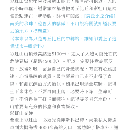
彩虹山位於秘魯安第斯山脈上，離庫斯科很近，大約
兩小時車程。通常旅客都會把馬丘比丘和彩虹山這兩
個景點連在一起參觀，詳情可閱讀：
[馬丘比丘介紹]
南美的珍珠！秘魯人的驕傲！不用說海關就知道我要
去的地方（標題黨）
《本來以為只是馬丘比丘的中轉站，誰知卻愛上了這
個城市—庫斯科》
彩虹山山頂最高點達5100米，進入了人體可能死亡的
危險區域（超過4500米）。所以一定要注意高原反
應，放慢呼吸，留意自己的身體狀況，有沒有心跳加
速、心情暴躁的感覺。最主要看自己走不走得了直
線，和測試醉酒方式類似。如果出現頭暈症狀，記得
坐下來休息，不要再向上爬，必要時下降。生命可
貴，不值得為了打卡而犧牲。記得要多補充水份，上
山前要有充分的休息和食物攝取。
彩虹山交通
要登上彩虹山，必須先從庫斯科出發，乘坐私人接送
車到大概海拔 4000米高的入口。當然除了搭車外，還