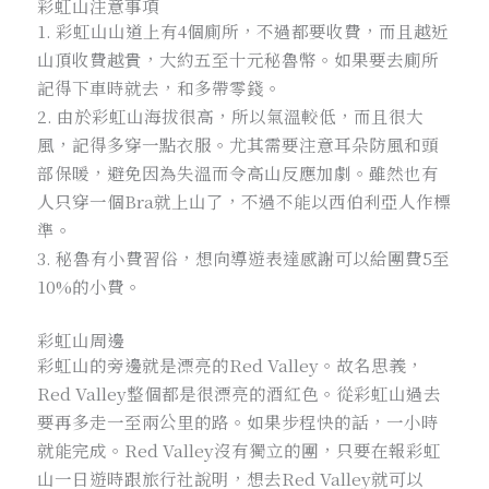
彩虹山注意事項
1. 彩虹山山道上有4個廁所，不過都要收費，而且越近
山頂收費越貴，大約五至十元秘魯幣。如果要去廁所
記得下車時就去，和多帶零錢。
2. 由於彩虹山海拔很高，所以氣溫較低，而且很大
風，記得多穿一點衣服。尤其需要注意耳朵防風和頭
部保暖，避免因為失溫而令高山反應加劇。雖然也有
人只穿一個Bra就上山了，不過不能以西伯利亞人作標
準。
3. 秘魯有小費習俗，想向導遊表達感謝可以給團費5至
10%的小費。
彩虹山周邊
彩虹山的旁邊就是漂亮的Red Valley。故名思義，
Red Valley整個都是很漂亮的酒紅色。從彩虹山過去
要再多走一至兩公里的路。如果步程快的話，一小時
就能完成。Red Valley沒有獨立的團，只要在報彩虹
山一日遊時跟旅行社說明，想去Red Valley就可以