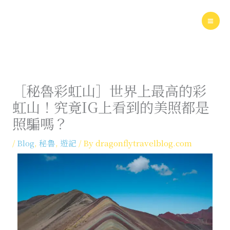
Skip
to
content
［秘魯彩虹山］世界上最高的彩
虹山！究竟IG上看到的美照都是
照騙嗎？
/
Blog
,
秘魯
,
遊記
/ By
dragonflytravelblog.com