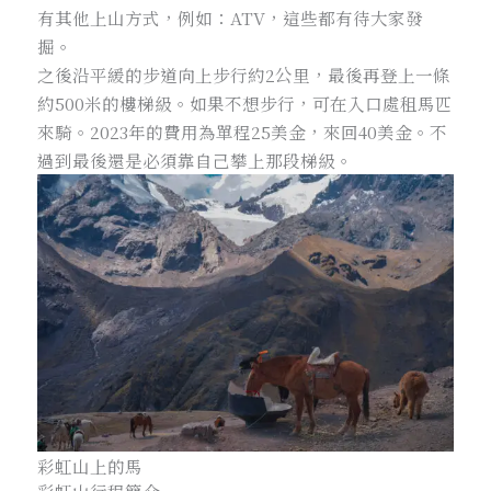
有其他上山方式，例如：ATV，這些都有待大家發
掘。
之後沿平緩的步道向上步行約2公里，最後再登上一條
約500米的樓梯級。如果不想步行，可在入口處租馬匹
來騎。2023年的費用為單程25美金，來回40美金。不
過到最後還是必須靠自己攀上那段梯級。
彩虹山上的馬