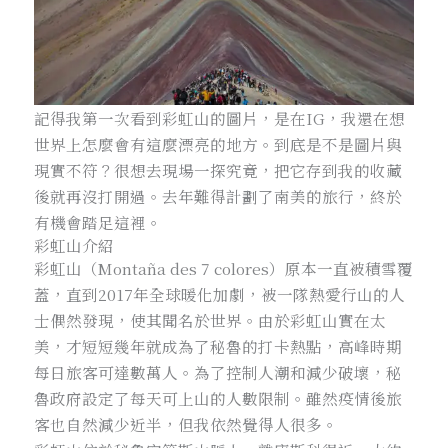
記得我第一次看到彩虹山的圖片，是在IG，我還在想
世界上怎麼會有這麼漂亮的地方。到底是不是圖片與
現實不符？很想去現場一探究竟，把它存到我的收藏
後就再沒打開過。去年難得計劃了南美的旅行，終於
有機會踏足這裡。
彩虹山介紹
彩虹山（Montaña des 7 colores）原本一直被積雪覆
蓋，直到2017年全球暖化加劇，被一隊熱愛行山的人
士偶然發現，使其聞名於世界。由於彩虹山實在太
美，才短短幾年就成為了秘魯的打卡熱點，高峰時期
每日旅客可達數萬人。為了控制人潮和減少破壞，秘
魯政府設定了每天可上山的人數限制。雖然疫情後旅
客也自然減少近半，但我依然覺得人很多。