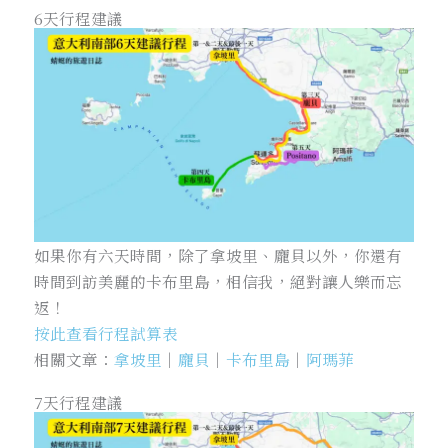
6天行程建議
如果你有六天時間，除了拿坡里、龐貝以外，你還有
時間到訪美麗的卡布里島，相信我，絕對讓人樂而忘
返！
按此查看行程試算表
相關文章：
拿坡里
｜
龐貝
｜
卡布里島
｜
阿瑪菲
7天行程建議