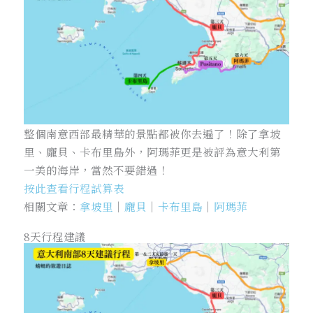
整個南意西部最精華的景點都被你去遍了！除了拿坡
里、龐貝、卡布里島外，阿瑪菲更是被評為意大利第
一美的海岸，當然不要錯過！
按此查看行程試算表
相關文章：
拿坡里
｜
龐貝
｜
卡布里島
｜
阿瑪菲
8天行程建議