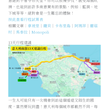
意絕對不會令你失望。你可以放慢步伐，感受海風吹
拂，也能到訪許多南意獨有的景點，例如：藍洞、地
下城等等，絕對會是一生難忘的體驗！
按此查看行程試算表
相關文章：
拿坡里
｜
龐貝
｜
卡布里島
｜
阿瑪菲
｜
蘑菇
村
｜
馬泰拉
｜
Monopoli
13天行程建議
一生人可能只有一次機會到訪這個遙遠又陌生的國
度，當然要玩到盡！意大利每個城市都截然不同，每