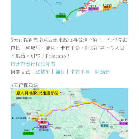
8天行程對於南意西部來說就再合適不過了！行程亮點
包括：拿坡里、龐貝、卡布里島、阿瑪菲等，令人目
不暇給。別忘了Positano！
按此查看行程試算表
相關文章：
拿坡里
｜
龐貝
｜
卡布里島
｜
阿瑪菲
9天行程建議