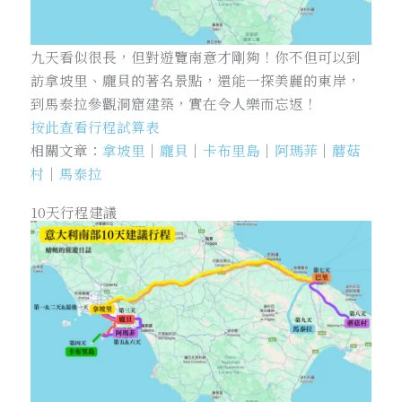
九天看似很長，但對遊覽南意才剛夠！你不但可以到
訪拿坡里、龐貝的著名景點，還能一探美麗的東岸，
到馬泰拉參觀洞窟建築，實在令人樂而忘返！
按此查看行程試算表
相關文章：
拿坡里
｜
龐貝
｜
卡布里島
｜
阿瑪菲
｜
蘑菇
村
｜
馬泰拉
10天行程建議