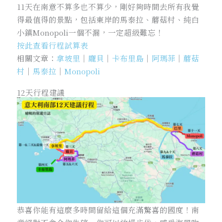
11天在南意不算多也不算少，剛好夠時間去所有我覺
得最值得的景點，包括東岸的馬泰拉、蘑菇村、純白
小鎮Monopoli一個不漏，一定超級難忘！
按此查看行程試算表
相關文章：
拿坡里
｜
龐貝
｜
卡布里島
｜
阿瑪菲
｜
蘑菇
村
｜
馬泰拉
｜
Monopoli
12天行程建議
恭喜你能有這麼多時間留給這個充滿驚喜的國度！南