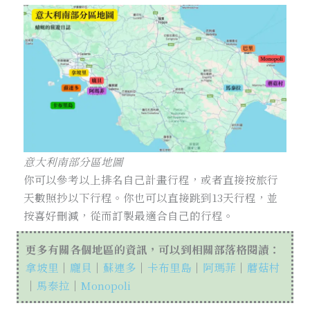
意大利南部分區地圖
你可以參考以上排名自己計畫行程，或者直接按旅行
天數照抄以下行程。你也可以直接跳到13天行程，並
按喜好刪減，從而訂製最適合自己的行程。
更多有關各個地區的資訊，可以到相關部落格閱讀：
拿坡里
｜
龐貝
｜
蘇連多
｜
卡布里島
｜
阿瑪菲
｜
蘑菇村
｜
馬泰拉
｜
Monopoli