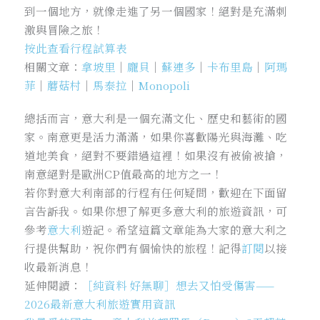
到一個地方，就像走進了另一個國家！絕對是充滿刺
激與冒險之旅！
按此查看行程試算表
相關文章：
拿坡里
｜
龐貝
｜
蘇連多
｜
卡布里島
｜
阿瑪
菲
｜
蘑菇村
｜
馬泰拉
｜
Monopoli
總括而言，意大利是一個充滿文化、歷史和藝術的國
家。南意更是活力滿滿，如果你喜歡陽光與海灘、吃
道地美食，絕對不要錯過這裡！如果沒有被偷被搶，
南意絕對是歐洲CP值最高的地方之一！
若你對意大利南部的行程有任何疑問，歡迎在下面留
言告訴我。如果你想了解更多意大利的旅遊資訊，可
參考
意大利
遊記
。希望這篇文章能為大家的意大利之
行提供幫助，祝你們有個愉快的旅程！記得
訂閱
以接
收最新消息！
延伸閱讀：
［純資料 好無聊］想去又怕受傷害——
2026最新意大利旅遊實用資訊