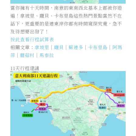
當你擁有十天時間，南意的東南西北基本上都被你遊
遍！拿坡里、龐貝、卡布里島這些熱門景點當然不在
話下，更重要的是連東岸你都有時間窺探究竟，急不
及待想要出發了！
按此查看行程試算表
相關文章：
拿坡里
｜
龐貝
｜
蘇連多
｜
卡布里島
｜
阿瑪
菲
｜
蘑菇村
｜
馬泰拉
11天行程建議