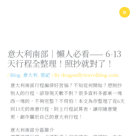
Skip
to
content
意大利南部｜懶人必看—— 6-13
天行程全整理！照抄就對了！
/
Blog
,
意大利
,
遊記
/ By
dragonflytravelblog.com
意大利南部行程編排好苦惱？不知從何開始？想照抄
別人的行程，卻發現天數不對？很多資料多都東一塊
西一塊的，不夠完整？不用怕！本文為你整理了從6天
到13天的南意行程，附上行程試算表，讓你隨意變
更，創作屬於自己的意大利行程！
意大利南部分區簡介