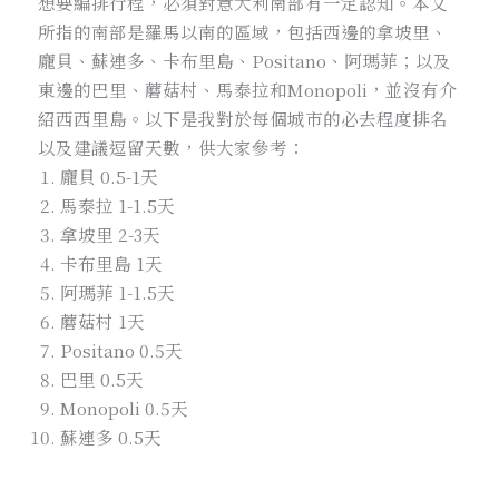
想要編排行程，必須對意大利南部有一定認知。本文
所指的南部是羅馬以南的區域，包括西邊的拿坡里、
龐貝、蘇連多、卡布里島、Positano、阿瑪菲；以及
東邊的巴里、蘑菇村、馬泰拉和Monopoli，並沒有介
紹西西里島。以下是我對於每個城市的必去程度排名
以及建議逗留天數，供大家參考：
龐貝 0.5-1天
馬泰拉 1-1.5天
拿坡里 2-3天
卡布里島 1天
阿瑪菲 1-1.5天
蘑菇村 1天
Positano 0.5天
巴里 0.5天
Monopoli 0.5天
蘇連多 0.5天