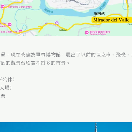
堡壘，現在改建為軍事博物館，展出了以前的坦克車、飛機、
花園的觀景台欣賞托雷多的市景。
期三公休）
費入場）
購票