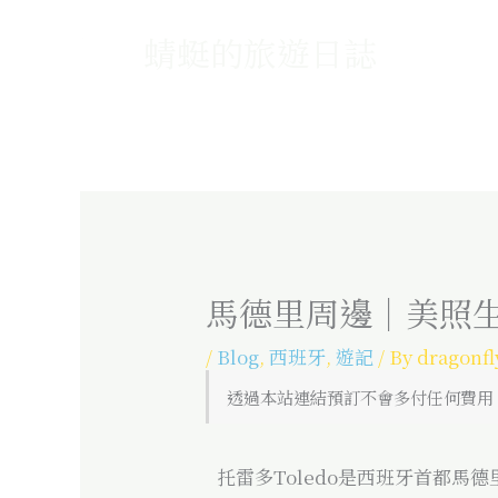
Skip
蜻蜓的旅遊日誌
to
content
馬德里周邊｜美照生
/
Blog
,
西班牙
,
遊記
/ By
dragonfl
透過本站連結預訂不會多付任何費用
托雷多Toledo是西班牙首都