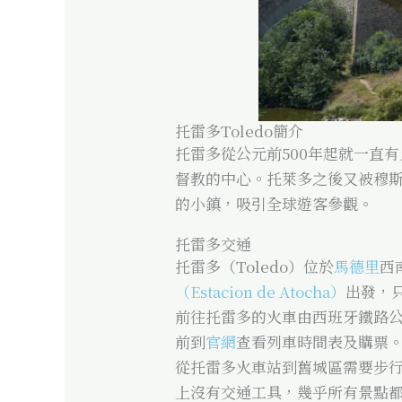
托雷多Toledo簡介
托雷多從公元前500年起就一直
督教的中心。托萊多之後又被穆
的小鎮，吸引全球遊客參觀。
托雷多交通
托雷多（Toledo）位於
馬德里
西
（Estacion de Atocha）
出發，
前往托雷多的火車由西班牙鐵路公
前到
官網
查看列車時間表及購票
從托雷多火車站到舊城區需要步行
上沒有交通工具，幾乎所有景點