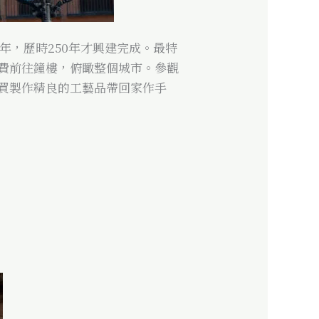
年，歷時250年才興建完成。最特
費前往鐘樓，俯瞰整個城市。參觀
買製作精良的工藝品帶回家作手