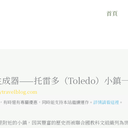
首頁
成器——托雷多（Toledo）小鎮
ytravelblog.com
，有時還有專屬優惠，同時能支持本站繼續運作。
詳情請看這裡
。
馬德里附近的小鎮，因其豐富的歷史而被聯合國教科文組織列為