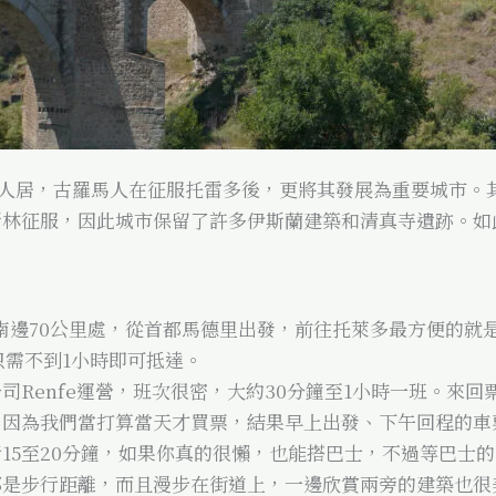
有人居，古羅馬人在征服托雷多後，更將其發展為重要城市。
斯林征服，因此城市保留了許多伊斯蘭建築和清真寺遺跡。如
南邊70公里處，從首都馬德里出發，前往托萊多最方便的就
只需不到1小時即可抵達。
司Renfe運營，班次很密，大約30分鐘至1小時一班。來回
。因為我們當打算當天才買票，結果早上出發、下午回程的車
15至20分鐘，如果你真的很懶，也能搭巴士，不過等巴士
都是步行距離，而且漫步在街道上，一邊欣賞兩旁的建築也很