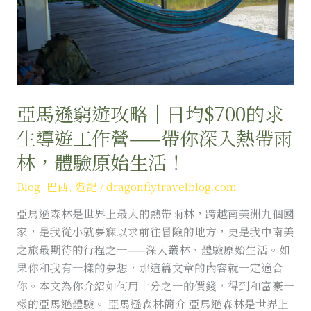
略
｜
日
均
$700
的
亞馬遜窮遊攻略｜日均$700的求
求
生導遊工作營——帶你深入熱帶雨
生
林，體驗原始生活！
導
遊
Blog
,
巴西
,
遊記
/
dragonflytravelblog.com
工
亞馬遜森林是世界上最大的熱帶雨林，跨越南美洲九個國
作
家，是我從小就夢寐以求前往冒險的地方，更是我中南美
營
之旅最期待的行程之一——深入叢林、體驗原始生活。如
——
果你和我有一樣的夢想，那這篇文章的內容就一定適合
帶
你。本文為你介紹如何用十分之一的價錢，得到和富豪一
你
樣的亞馬遜體驗。 亞馬遜森林簡介 亞馬遜森林是世界上
深