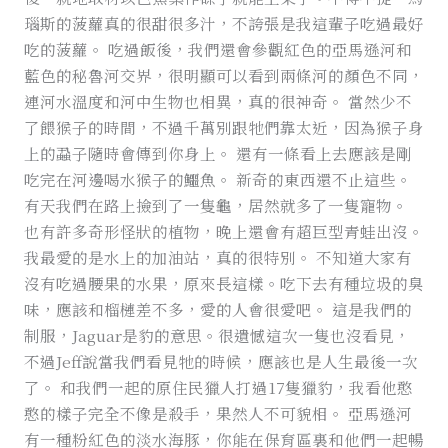
瑙斯的菠蘿真的很甜很多汁，不誇張是我這輩子吃過最好
吃的菠蘿。 吃過飯後，我們還會參觀紅色的亞馬遜河和
藍色的秘魯河交界，很明顯可以看到兩條河的顏色不同，
連河水溫度和河中生物也相異，真的很神奇。 當然少不
了餵猴子的時間，不過千萬別跟牠們靠太近，因為猴子身
上的蝨子隨時會傳到你身上。 還有一條看上去應該是剛
吃完在河邊喝水猴子的鱷魚。 新奇的東西還不止這些。
有天我們在路上撿到了一隻龜，居然就多了一隻寵物。
也有許多奇形怪狀的植物，晚上還會有超巨型青蛙出沒。
我最愛的是水上的加油站，真的很特別。 不知道大家有
沒有吃過腰果的水果，原來長這樣。吃下去有種垃圾的臭
味，應該和榴槤差不多，愛的人會很愛吧。 這是我們的
制服，Jaguar是豹的意思。很遺憾這次一隻也沒看見，
不過Jeff說當我們看見牠的時候，應該也是人生最後一次
了。 和我們一起的原住民獵人打過17隻獵豹，我看他憨
憨的樣子完全不像是殺手，果然人不可貌相。 亞馬遜河
有一種粉紅色的淡水海豚，你能在保育區裏和他們一起暢