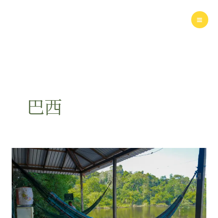
Skip
to
content
巴西
亞
馬
遜
窮
遊
攻