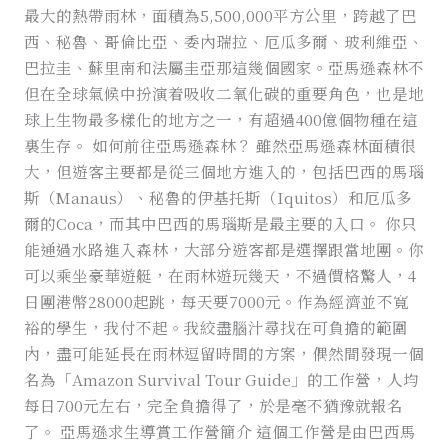
最大的熱帶雨林，面積為5,500,000平方公里，跨越了巴
入
西、秘魯、哥倫比亞、委內瑞拉、厄瓜多爾、玻利維亞、
熱
巴拉圭、蘇里南和法屬圭亞那這幾個國家。亞馬遜森林不
帶
但在全球氣候中扮演着吸收二氧化碳的重要角色，也是地
雨
球上生物最多樣化的地方之一，有超過400億個物種在這
林，
裏生存。 如何前往亞馬遜森林？ 雖然亞馬遜森林面積很
體
大，但遊客主要都是從三個地方進入的，包括巴西的馬瑙
驗
斯（Manaus）、秘魯的伊基托斯（Iquitos）和厄瓜多
原
爾的Coca，而其中巴西的馬瑙斯是最主要的入口。 你只
始
能通過水路進入森林，大部分遊客都是選擇跟當地團。你
生
可以乘坐豪華遊艇，在雨林遊玩幾天，不過價格驚人，4
活！
日團港幣28000起跳，每天要7000元。作為經濟並不寬
裕的學生，我付不起。我絞盡腦汁尋找在可負擔的範圍
內，盡可能延長在雨林逗留時間的方案，偶然間發現一個
名為「Amazon Survival Tour Guide」的工作營，人均
每日700元左右，完全負擔得了，於是毫不猶豫就報名
了。 亞馬遜求生導賞工作營簡介 這個工作營是由巴西馬