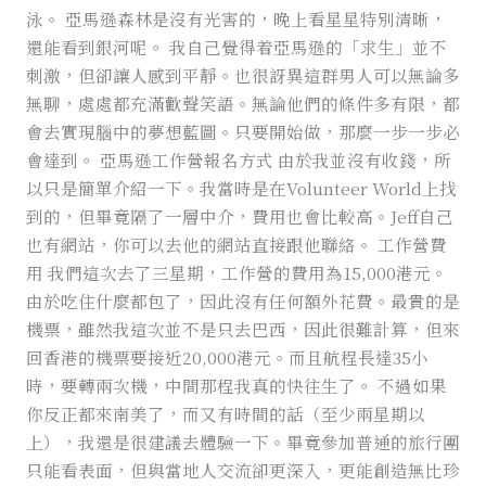
泳。 亞馬遜森林是沒有光害的，晚上看星星特別清晰，
還能看到銀河呢。 我自己覺得着亞馬遜的「求生」並不
刺激，但卻讓人感到平靜。也很訝異這群男人可以無論多
無聊，處處都充滿歡聲笑語。無論他們的條件多有限，都
會去實現腦中的夢想藍圖。只要開始做，那麼一步一步必
會達到。 亞馬遜工作營報名方式 由於我並沒有收錢，所
以只是簡單介紹一下。我當時是在Volunteer World上找
到的，但畢竟隔了一層中介，費用也會比較高。Jeff自己
也有網站，你可以去他的網站直接跟他聯絡。 工作營費
用 我們這次去了三星期，工作營的費用為15,000港元。
由於吃住什麼都包了，因此沒有任何額外花費。最貴的是
機票，雖然我這次並不是只去巴西，因此很難計算，但來
回香港的機票要接近20,000港元。而且航程長達35小
時，要轉兩次機，中間那程我真的快往生了。 不過如果
你反正都來南美了，而又有時間的話（至少兩星期以
上），我還是很建議去體驗一下。畢竟參加普通的旅行團
只能看表面，但與當地人交流卻更深入，更能創造無比珍