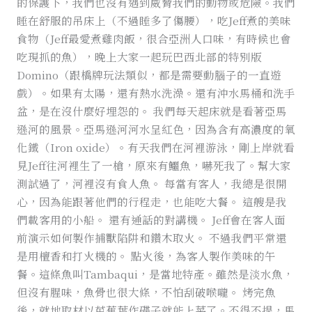
的保護下，我們也沒有遇到威脅我們的動物或危險。我們
睡在舒服的吊床上（不過睡多了傷腰），吃Jeff煮的美味
食物（Jeff最愛煮雞肉飯，很合亞洲人口味，有時候也會
吃現抓的魚），晚上大家一起玩巴西北部的特別版
Domino（跟橋牌玩法類似，都是需要動腦子的一直遊
戲）。如果有太陽，還有熱水洗澡。還有沖水馬桶和洗手
盆，是在沒什麼好埋怨的。 我們每天起床就是看著亞馬
遜河的風景。亞馬遜河河水呈紅色，因為含有高濃度的氧
化鐵（Iron oxide）。有天我們在河裡游泳，剛上岸就看
見Jeff往河裡生了一槍，原來有鱷魚，嚇死我了。幫大家
測試過了，河裡沒有食人魚。 每當有客人，我總是很開
心，因為能跟著他們的行程走，也能吃大餐。 這艘是我
們載客用的小船。 還有通話的對講機。 Jeff會在客人面
前演示如何製作捕獸陷阱和鑽木取火。 不過我們平常還
是用檀香和打火機的。 點火後，為客人製作美味的午
餐。這條魚叫Tambaqui，是當地特產。雖然是淡水魚，
但沒有腥味，魚骨也很大條，不怕刮破喉嚨。 烤完魚
後，就地取材以芭蕉葉作碟子就能上菜了。不得不提，馬