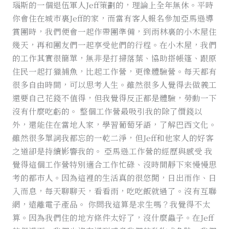
瑙斯的一個退伍軍人Jeff策劃的，理論上全年無休。平時
你會住在城市裏Jeff的家，而當有客人報名參加亞馬遜導
賞團時，我們便會一起作帶團準備，到雨林裏的小木屋住
幾天，再和團友們一起享受他們的行程。在小木屋，我們
的工作其實很簡單，無非是打掃落葉、協助搭帳篷、跟原
住民一起打獵捕魚，比起工作營，更像體驗營。每天都有
很多自由時間，可以思考人生。雖然很多人覺得去做義工
還要自己花錢不值得，但我覺得反正都是體驗，勞動一下
沒有什麼吃虧的。 整個工作營最吸引我的除了價錢以
外，還能住在當地人家，學習葡萄牙語，了解巴西文化。
雖然很多單詞我都忘的一乾二淨，但Jeff和他家人的好客
之道卻是持續影響我的。 亞馬遜工作營的經歷與感受 我
覺得這個工作營特別適合工作忙碌、沒時間靜下來慢慢思
考的都市人。因為這裡的生活真的很悠閒，日出而作、日
入而息，每天聊聊天，看看雨，吃吃飯就過了。沒有互聯
網，遠離電子產品。 你問我這算是求生嗎？我覺得不太
算。因為我們住的地方條件太好了，沒什麼蟲子。在Jeff