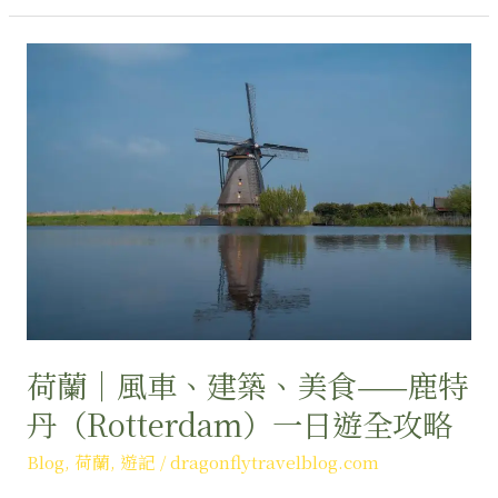
荷
蘭
｜
風
車、
建
築、
美
食
——
鹿
特
荷蘭｜風車、建築、美食——鹿特
丹
丹（Rotterdam）一日遊全攻略
（Rotterdam）
一
Blog
,
荷蘭
,
遊記
/
dragonflytravelblog.com
日