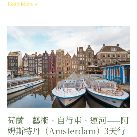
Read More »
荷
蘭
｜
藝
術、
自
行
車、
運
河
——
阿
荷蘭｜藝術、自行車、運河——阿
姆
姆斯特丹（Amsterdam）3天行
斯