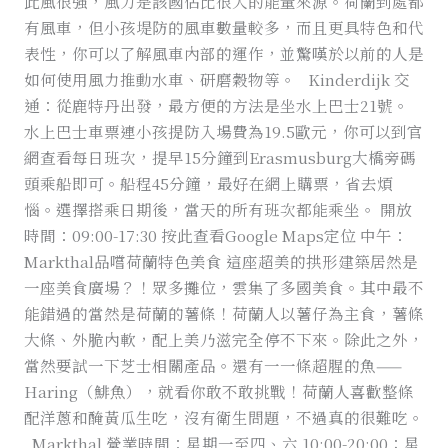
此風很強，風力是該國佔比很大的能量來源。荷蘭到處都
有風車，但小孩堤防的風車數量較多，而且更具特色和代
表性，你可以了解風車內部的運作，並驚嘆於以前的人是
如何使用風力推動水車、研磨穀物等。 Kinderdijk 交
通：從鹿特丹出發，最方便的方法是坐水上巴士21號。
水上巴士車票連小孩提防入場費為19.5歐元，你可以到官
網查看每日班次，提早15分鐘到Erasmusburg大橋旁碼
頭乘船即可。船程45分鐘，最好在網上購票，省去煩
惱。選擇搭乘日期後，當天的所有班次都能乘坐。 開放
時間：09:00-17:30 按此查看Google Maps定位 中午：
Markthal品嚐荷蘭特色美食 這座超美的拱形建築居然是
一座美食廣場？！眾多攤位，雲集了多國美食。其中最不
能錯過的當然是荷蘭的薯條！荷蘭人以薯仔為主食，薯條
大條、外脆內軟，配上美乃滋完全停不下來。除此之外，
當然要試一下芝士相關產品。還有一一條超腥的魚——
Haring（鯡魚），就看你敢不敢挑戰！荷蘭人喜歡整條
配洋蔥和醃黃瓜生吃，沒有衛生問題，不過真的很難吃。
Markthal 營業時間：星期一至四、六 10:00-20:00；星