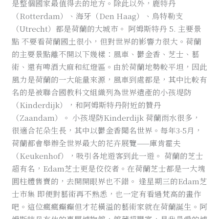
是整個國家最值得去的地方。除此以外，鹿特丹
（Rotterdam）、海牙（Den Haag）、烏特勒支
（Utrecht）都是荷蘭的大城市。 阿姆斯特丹 5. 主要景
點 不要看荷蘭國土很小，但對世界的影響力很大。荷蘭
的主要景點離不開以下幾樣：風車、鬱金香、芝士、藝
術、還有啤酒大麻和紅燈區。由於荷蘭地勢較平坦，因此
風力是荷蘭的一大能量來源，風車到處都是，其中比較有
名的是被聯合國教科文組織列為世界遺產的小孩堤防
（Kinderdijk），和阿姆斯特丹附近的贊丹
（Zaandam）。 小孩堤防Kinderdijk 荷蘭雨水很多，
很適合花朵生長，其中以鬱金香聞名世界。每年3-5月，
荷蘭都會舉辦全世界最大的花卉展覽——庫肯霍夫
（Keukenhof），吸引各地遊客到此一遊。 荷蘭的芝士
超有名，Edam芝士更是佼佼者。在荷蘭芝士都是一大塊
圓柱體售賣的，去開開眼界也不錯。 逢星期三的Edam芝
士市集 即便對藝術再不熟悉，也一定有看過梵高的畫作
吧。這位瘋瘋癲癲但才花橫溢的藝術家就在荷蘭誕生。阿