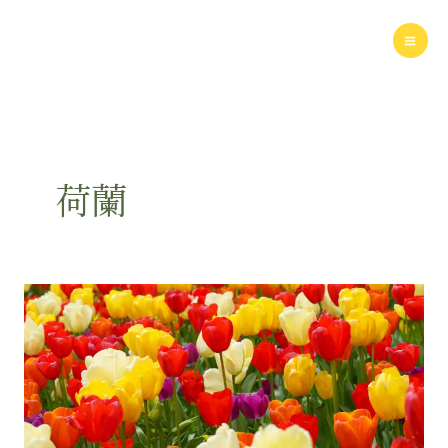
Skip
to
content
荷蘭
［純
資
料
好
無
聊］