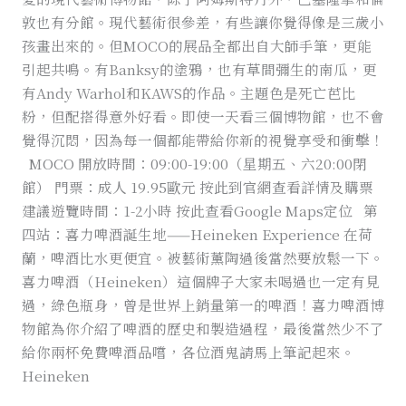
敦也有分館。現代藝術很參差，有些讓你覺得像是三歲小
孩畫出來的。但MOCO的展品全都出自大師手筆，更能
引起共鳴。有Banksy的塗鴉，也有草間彌生的南瓜，更
有Andy Warhol和KAWS的作品。主題色是死亡芭比
粉，但配搭得意外好看。即使一天看三個博物館，也不會
覺得沉悶，因為每一個都能帶給你新的視覺享受和衝擊！
MOCO 開放時間：09:00-19:00（星期五、六20:00閉
館） 門票：成人 19.95歐元 按此到官網查看詳情及購票
建議遊覽時間：1-2小時 按此查看Google Maps定位 第
四站：喜力啤酒誕生地——Heineken Experience 在荷
蘭，啤酒比水更便宜。被藝術薰陶過後當然要放鬆一下。
喜力啤酒（Heineken）這個牌子大家未喝過也一定有見
過，綠色瓶身，曾是世界上銷量第一的啤酒！喜力啤酒博
物館為你介紹了啤酒的歷史和製造過程，最後當然少不了
給你兩杯免費啤酒品嚐，各位酒鬼請馬上筆記起來。
Heineken