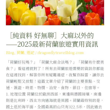
大
麻
以
外
的
——
［純資料 好無聊］大麻以外的
2025
——2025最新荷蘭旅遊實用資訊
最
新
Blog
,
荷蘭
,
遊記
/
dragonflytravelblog.com
荷
「荷蘭好玩嗎？」「荷蘭大麻合法嗎？」「荷蘭有什麼美
蘭
食？」看這裡就對了！所有去荷蘭旅遊需要的資訊你都能
旅
在這裡找到，解答你所有疑難雜症，我幫你踩雷，讓你去
遊
荷蘭輕鬆又放鬆！這篇文章介紹了荷蘭的主要景點、交
實
通、簽證、時差、物價、治安、食物、節日、住宿等。
用
1. 地理位置 荷蘭位於歐洲西部，東邊與德國接壤，南邊
資
則是比利時，西北方向過海就是英國。荷蘭最特別的是，
訊
國土低於海平面，全國最高的山只有322.5米，因此過去