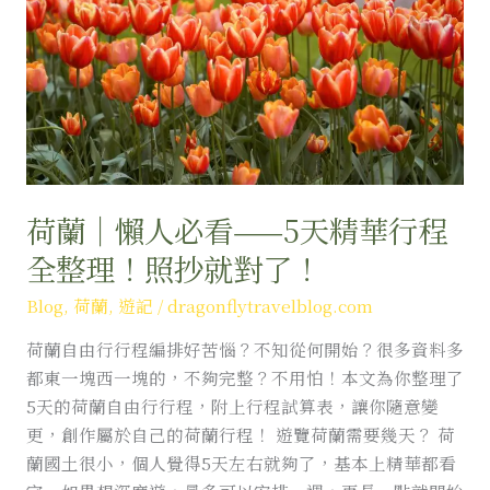
人
必
看
——
5
天
精
華
荷蘭｜懶人必看——5天精華行程
行
全整理！照抄就對了！
程
全
Blog
,
荷蘭
,
遊記
/
dragonflytravelblog.com
整
荷蘭自由行行程編排好苦惱？不知從何開始？很多資料多
理！
都東一塊西一塊的，不夠完整？不用怕！本文為你整理了
照
5天的荷蘭自由行行程，附上行程試算表，讓你隨意變
抄
更，創作屬於自己的荷蘭行程！ 遊覽荷蘭需要幾天？ 荷
就
蘭國土很小，個人覺得5天左右就夠了，基本上精華都看
對