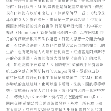
姆斯特丹有他的專屬博物館，館藏超豐富，是我最愛的博
物館。除此以外，Miffy其實也是荷蘭畫家創作的，雖然
現在已經沒有以前那麼紅了，但還是值得一看！《戴珍珠
耳環的女人》就在海牙，來荷蘭一定要看名畫！ 位於荷
蘭國家博物館的梵高自畫像 荷蘭是啤酒大國，其中喜力
啤酒（Heineken）就是荷蘭出產的。你可以在阿姆斯特
丹的啤酒廠參觀啤酒製作過程。荷蘭人思想十分開放和前
衛，召妓是合法的，因為他們覺得大家有自由選擇自己的
生活，也有足夠能力判斷和控制自己。紅燈區是阿姆斯特
丹的必去景點，旁邊的海城大酒樓是《古惑仔》的取景
地，影迷記得不要錯過！ 6. 國際航班 荷蘭幾乎所有國際
航班都降落在阿姆斯特丹的Schipol機場。從香港出發，
前往阿姆斯特丹可以乘坐由荷蘭皇家航空（KLM）和國
泰聯航的直航航班，也可以坐卡塔爾、法航、國航等等轉
機。直航飛行時間大約11小時，來回價格大約一萬港幣左
右；轉機大約16-18小時，價格可以低至港幣3000多。 7.
國內交通 荷蘭公共交通系統很發達，基本上所有城市都
有火車站。只要到NS鐵路官網輸入出發地與目的地即可