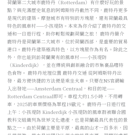
荷蘭第二大城市鹿特丹（Rotterdam）有什麼好玩的景
遊
點？與充滿歷史氣息的阿姆斯特丹截然不同，鹿特丹更多
全
是現代的建築。摩登城市有特別的方塊屋，還有荷蘭最具
攻
特色的風車村——小孩堤防。本來為你介紹了鹿特丹的交
略
通和一日遊行程，助你輕鬆規劃荷蘭之旅！ 鹿特丹簡介
鹿特丹是荷蘭第二大城市，位於荷蘭西部，是重要的貿易
港口。鹿特丹建築極具特色，以方塊屋作為有名。除此之
外，你也能到訪荷蘭獨有的風車村——小孩堤防
（Kinderdijk），並在傳統與創新融合的市集裏品嚐特
色食物。 鹿特丹地理位置 鹿特丹交通 從阿姆斯特丹出
發，最方便快捷的方法便是乘坐火車。只要在NS官網輸
入出發地——Amsterdam Centraal，和目的地——
Rotterdam Centraal即可。車程大約1.5小時，不用轉
車，2025的車票價格為單程19歐元。 鹿特丹一日遊行程
上午：小孩堤防 Kinderdijk 小孩堤防的風車群被聯合國
教科文組織列為世界文化遺產，也是荷蘭最具代表性的景
點之一。由於荷蘭主要是平原，最高的山才一百多米，因