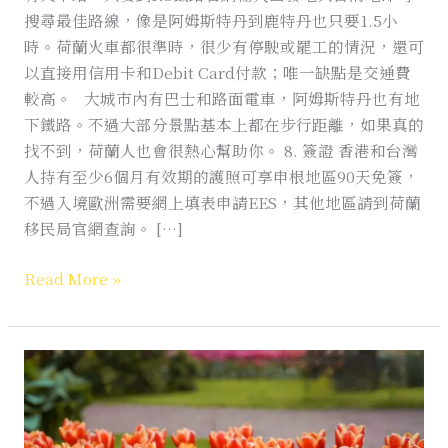
搜尋最佳路線，像是阿姆斯特丹到鹿特丹也只要1.5小
時。荷蘭火車都很準時，很少有停駛或罷工的情況，還可
以直接用信用卡和Debit Card付款；唯一缺點是交通費
較高。 大城市內有巴士和路面電車，阿姆斯特丹也有地
下鐵路。不過大部分景點基本上都在步行距離，如果真的
找不到，荷蘭人也會很熱心幫助你。 8. 簽證 香港和台灣
人持有至少6個月有效期的護照可享申根地區90天免簽，
不過入境歐洲需要網上填表申請EES，其他地區請到荷蘭
移民局官網查詢。 […]
Read More »
荷
蘭
｜
懶