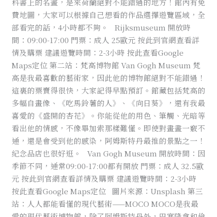
科書上的名畫，是來荷蘭絕對不能錯過的地方！館內有免
費地圖，大家可以根據自己想看的作品選擇遊覽區域，全
部看完的話，4小時都不夠。 Rijksmuseum 開放時
間：09:00-17:00 門票：成人 25歐元 按此到官網查看詳
情及購票 建議遊覽時間：2-3小時 按此查看Google
Maps定位 第二站：梵高博物館 Van Gogh Museum 梵
高是我最喜歡的藝術家，因此他的博物館絕對不能錯過！
這裏的票賣得很快，大家記得早點預訂。館藏包括梵高的
多幅自畫像、《吃馬鈴薯的人》、《向日葵》，還有我最
喜愛的《盛開的杏花》。你能從他的用色、筆觸、光暗等
看出他的情感，不像畢加索那樣難懂。即使對畫畫一竅不
通，還是會受到他的感染，阿姆斯特丹最推的景點之一！
紀念品店也很好逛。 Van Gogh Museum 開放時間：因
季節不同，通常09:00-17:00都有開放 門票：成人 32.5歐
元 按此到官網查看詳情及購票 建議遊覽時間：2-3小時
按此查看Google Maps定位 圖片來源：Unsplash 第三
站：人人都能看懂的現代藝術——MOCO MOCO是我最
愛的現代藝術博物館，除了阿姆斯特丹外，巴塞隆拿和倫