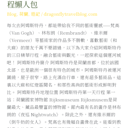
程懶人包
特
丹
Blog
,
荷蘭
,
遊記
/
dragonflytravelblog.com
（Amsterdam）
每次去阿姆斯特丹，都能帶給我不同的藝術靈感——梵高
3
（Van Gogh）、林布朗（Rembrandt）、維米爾
天
（Vermeer）等藝術家的作品多不勝數，喜歡藝術（和
行
大麻）的朋友千萬不要錯過，以下為大家介紹阿姆斯特丹
程
的三日精華行程，融合藝術與觀光，一起探索這個運河城
懶
吧！ 阿姆斯特丹簡介 阿姆斯特丹是荷蘭首都，位於該國
人
北部，也是歐洲一個很有特色的城市。阿姆斯特丹被運河
包
圍繞，屋子很窄，路上充滿自行車，還有超多藝術品。這
裏以大麻和紅燈區聞名，和那些高尚的藝術形成鮮明對
比。 阿姆斯特丹地理位置 阿姆斯特丹第一天行程 第一
站：荷蘭國家博物館 Rijksmuseum Rijksmusem是荷
蘭最大、藏品最豐富的博物館。館內最有名的畫作是林布
朗的《夜巡 Nightwatch》。除此之外，還有維米爾的
《倒牛奶的女人》。梵高也有幾幅自畫像在此。能看到教