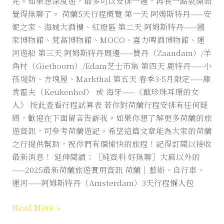
完。如果想深度遊，最多可以安排一週，再長一點就開始
了！
覺得無聊了。 荷蘭5天行程概覽 第一天 阿姆斯特丹——安
妮之家、海城大酒樓、紅燈區 第二天 阿姆斯特丹——國
家博物館、梵高博物館、MOCO、喜力啤酒博物館、運
河遊船 第三天 阿姆斯特丹周邊——贊丹（Zaandam）/羊
角村（Giethoorn）/Edam芝士市集 第四天 鹿特丹——小
孩堤防、方塊屋、Markthal 第五天 春季3-5月限定——庫
肯霍夫（Keukenhof） 或 海牙——《戴珍珠耳環的女
人》 按此查看行程試算表 若你對荷蘭行程安排有任何疑
問，歡迎在下面留言告訴我。如果你想了解更多荷蘭的旅
遊資訊，可參考荷蘭遊記。希望這篇文章能為大家的荷蘭
之行提供幫助，祝你們有個愉快的旅程！記得訂閱以接收
最新消息！ 延伸閱讀：［純資料 好無聊］大麻以外的
——2025最新荷蘭旅遊實用資訊 荷蘭｜藝術、自行車、
運河——阿姆斯特丹（Amsterdam）3天行程懶人包
Read More »