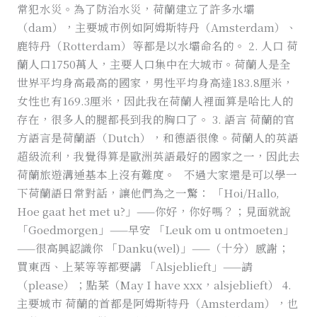
常犯水災。為了防治水災，荷蘭建立了許多水壩
（dam），主要城市例如阿姆斯特丹（Amsterdam）、
鹿特丹（Rotterdam）等都是以水壩命名的。 2. 人口 荷
蘭人口1750萬人，主要人口集中在大城市。荷蘭人是全
世界平均身高最高的國家，男性平均身高達183.8厘米，
女性也有169.3厘米，因此我在荷蘭人裡面算是哈比人的
存在，很多人的腿都長到我的胸口了。 3. 語言 荷蘭的官
方語言是荷蘭語（Dutch），和德語很像。荷蘭人的英語
超級流利，我覺得算是歐洲英語最好的國家之一，因此去
荷蘭旅遊溝通基本上沒有難度。 不過大家還是可以學一
下荷蘭語日常對話，讓他們為之一驚： 「Hoi/Hallo,
Hoe gaat het met u?」——你好，你好嗎？；見面就說
「Goedmorgen」——早安 「Leuk om u ontmoeten」
——很高興認識你 「Danku(wel)」——（十分）感謝；
買東西、上菜等等都要講 「Alsjeblieft」——請
（please）；點菜（May I have xxx，alsjeblieft） 4.
主要城市 荷蘭的首都是阿姆斯特丹（Amsterdam），也