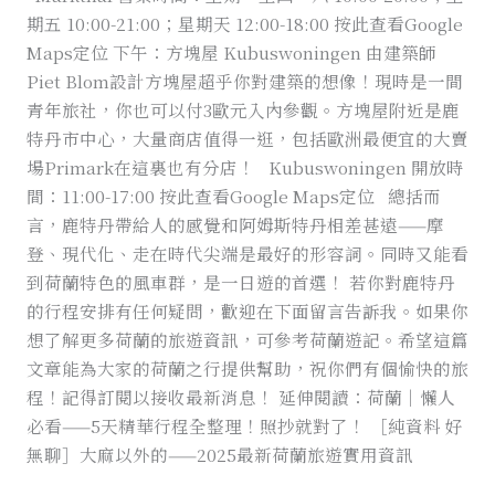
期五 10:00-21:00；星期天 12:00-18:00 按此查看Google
Maps定位 下午：方塊屋 Kubuswoningen 由建築師
Piet Blom設計方塊屋超乎你對建築的想像！現時是一間
青年旅社，你也可以付3歐元入內參觀。方塊屋附近是鹿
特丹市中心，大量商店值得一逛，包括歐洲最便宜的大賣
場Primark在這裏也有分店！ Kubuswoningen 開放時
間：11:00-17:00 按此查看Google Maps定位 總括而
言，鹿特丹帶給人的感覺和阿姆斯特丹相差甚遠——摩
登、現代化、走在時代尖端是最好的形容詞。同時又能看
到荷蘭特色的風車群，是一日遊的首選！ 若你對鹿特丹
的行程安排有任何疑問，歡迎在下面留言告訴我。如果你
想了解更多荷蘭的旅遊資訊，可參考荷蘭遊記。希望這篇
文章能為大家的荷蘭之行提供幫助，祝你們有個愉快的旅
程！記得訂閱以接收最新消息！ 延伸閱讀：荷蘭｜懶人
必看——5天精華行程全整理！照抄就對了！ ［純資料 好
無聊］大麻以外的——2025最新荷蘭旅遊實用資訊